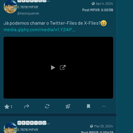
🅷🅴🅽🆁🅸🆀🆄🅴
Apr 4, 2024
0.76781
MPXR
Post MPXR:
0.00136
@
henriquetrek
Já podemos chamar o Twitter-Files de X-Files?
media.giphy.com/media/v1.Y2lkP
1
🅷🅴🅽🆁🅸🆀🆄🅴
Mar 25, 2024
0.76781
MPXR
Post MPXR:
0.00429