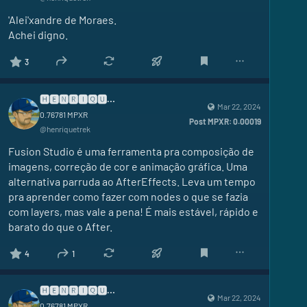
'Alei'xandre de Moraes.
Achei digno.
3
🅷🅴🅽🆁🅸🆀🆄🅴
Mar 22, 2024
0.76781
MPXR
Post MPXR:
0.00019
@
henriquetrek
Fusion Studio é uma ferramenta pra composição de 
imagens, correção de cor e animação gráfica. Uma 
alternativa parruda ao AfterEffects. Leva um tempo 
pra aprender como fazer com nodes o que se fazia 
com layers, mas vale a pena! É mais estável, rápido e 
barato do que o After.
4
1
🅷🅴🅽🆁🅸🆀🆄🅴
Mar 22, 2024
0.76781
MPXR