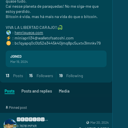
quase tudo.
Cai nesse planeta de paraquedas! No me siga-me que
estoy perdido.
Bitcoin é vida, mas há mais na vida do que o bitcoin.
VIVA LA LIBERTAD CARAJO!!
:
henriquece.com
: miniapril34@walletofsatoshi.com
: bc1qyapq0c0lz52e3445k40jmq8pc5uxtv3lmnkv79
JOINED
Mar 19, 2024
13
Posts
15
Followers
19
Following
Posts
Posts and replies
Media
Pinned post
🅷🅴🅽🆁🅸🆀🆄🅴
Mar 20, 2024
0.76781
MPXR