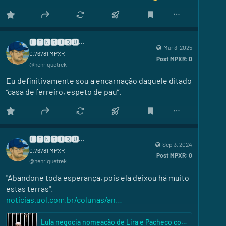
🅷🅴🅽🆁🅸🆀🆄🅴
Mar 3, 2025
0.76781
MPXR
Post MPXR:
0
@
henriquetrek
Eu definitivamente sou a encarnação daquele ditado 
“casa de ferreiro, espeto de pau”.
🅷🅴🅽🆁🅸🆀🆄🅴
Sep 3, 2024
0.76781
MPXR
Post MPXR:
0
@
henriquetrek
"Abandone toda esperança, pois ela deixou há muito 
estas terras".
noticias.uol.com.br/colunas/an
Lula negocia nomeação de Lira e Pacheco como ministros do seu governo