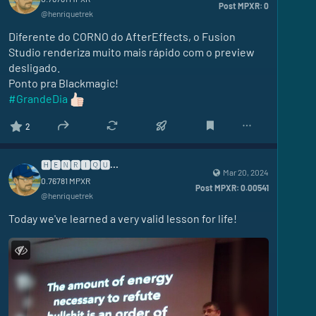
Post MPXR:
0
@
henriquetrek
Diferente do CORNO do AfterEffects, o Fusion 
Studio renderiza muito mais rápido com o preview 
desligado.
Ponto pra Blackmagic!
#
GrandeDia
2
🅷🅴🅽🆁🅸🆀🆄🅴
Mar 20, 2024
0.76781
MPXR
Post MPXR:
0.00541
@
henriquetrek
Today we've learned a very valid lesson for life!