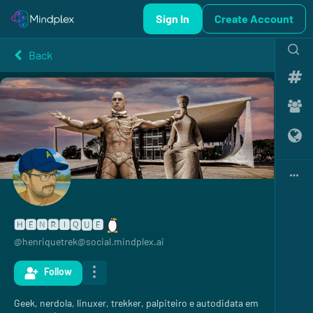
Sign In
Create Account
Back
🅷🅴🅽🆁🅸🆀🆄🅴
@
henriquetrek@social.mindplex.ai
Follow
Geek, nerdola, linuxer, trekker, palpiteiro e autodidata em