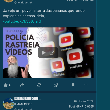
@
henriquetrek
Já vejo um povo na terra das bananas querendo 
copiar e colar essa ideia.
youtu.be/kCbSotOlzrQ
4
🅷🅴🅽🆁🅸🆀🆄🅴
Mar 24, 2024
0.76781
MPXR
Post MPXR:
0.0035
@
henriquetrek