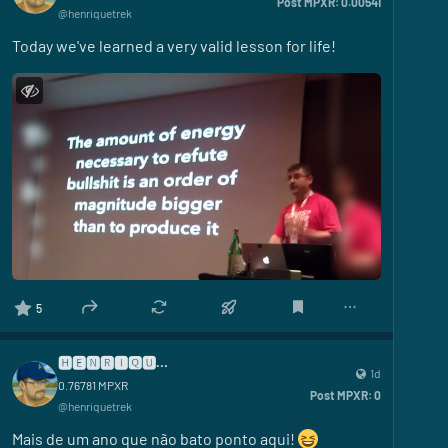
Post MPXR:
0.00541
@
henriquetrek
Today we've learned a very valid lesson for life!
5
🅷🅴🅽🆁🅸🆀🆄🅴
1d
0.76781
MPXR
Post MPXR:
0
@
henriquetrek
Mais de um ano que não bato ponto aqui! 